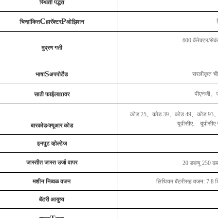
स्थिती पद्धत
C
P
चिन्हांकित
हारॅक्टर
ओझिशन
600 कॅरेक्टर/सेक
मुद्रण गती
S
सरलीकृत चीन
भाषा
अपपोर्टेड
m
पीएनजी
、
साठी फाईल
वर
कोड 25
、
कोड 39
、
कोड 49
、
कोड 93
यूपीसीए
、
यूपीसीए
बारकोड/क्यूआर कोड
इनपुट व्होल्टेज
जास्तीत जास्त उर्जा वापर
20 डब्ल्यू 250 डब्ल
मशीन निव्वळ वजन
लिथियम बॅटरीसह वजन: 7.8 
बॅटरी आयुष्य