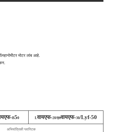
्व्हानोमीटर मोटर लांब आहे.
ंकन.
ायएफ-
5
वायएफ-
वायएफ-
/Lyf-50
B
0
L
20/एल
30
अभियांत्रिकी प्लास्टिक