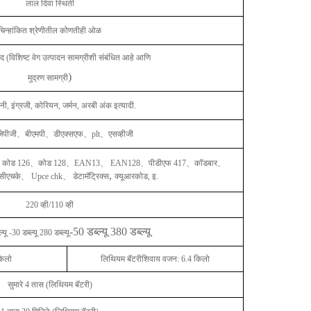
लाल दिवा स्थिती
चिन्हांकित श्रेणीतील कोणतीही ओळ
ंद (विशिष्ट वेग उत्पादन सामग्रीशी संबंधित आहे आणि
)
मुद्रण सामग्री
ी, इंग्रजी, कोरियन, जर्मन, अरबी अंक इत्यादी.
जेपीजी
、
बीएमपी
、
डीएक्सएफ
、
plt
、
एसव्हीजी
、
कोड 126
、
कोड 128
、
EAN13
、
EAN128
、
पीडीएफ 417
、
कॉडबार
、
,
 सीएचके
、
Upce chk
、
डेटामॅट्रिक्स
क्यूआरकोड, इ.
220 व्ही/110 व्ही
-50 डब्ल्यू 380 डब्ल्यू
्यू -30 डब्ल्यू 280 डब्ल्यू
किलो
लिथियम बॅटरीशिवाय वजन: 6.4 किलो
सुमारे 4 तास (लिथियम बॅटरी)