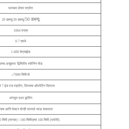
फायबर लेसर स्त्रोत
/50 डब्ल्यू
20 डब्ल्यू/30 डब्ल्यू
1064 एनएम
0.7 एमजे
1-600 केएचझेड
उच्च-अचूकता
द्विमितीय स्कॅनिंग मोड
≤7000 मिमी/से
ेले 7 इंच टच स्क्रीन, लिनक्स ऑपरेटिंग सिस्टम
अंगभूत एअर कूलिंग
रिक्स आणि वेक्टर दोन्ही वापरले जाऊ शकतात
 मिमी (मानक) \ 100 मिमीएक्स 100 मिमी (पर्यायी)