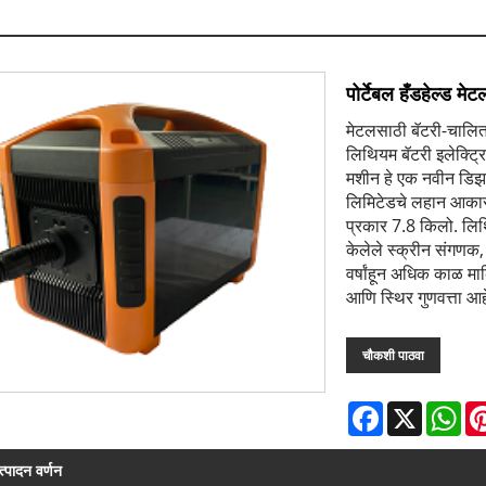
पोर्टेबल हँडहेल्ड म
मेटलसाठी बॅटरी-चालित
लिथियम बॅटरी इलेक्ट्र
मशीन हे एक नवीन डिझा
लिमिटेडचे ​​लहान आका
प्रकार 7.8 किलो. लिथ
केलेले स्क्रीन संगणक
वर्षांहून अधिक काळ मार
आणि स्थिर गुणवत्ता 
चौकशी पाठवा
Facebook
X
Wh
त्पादन वर्णन