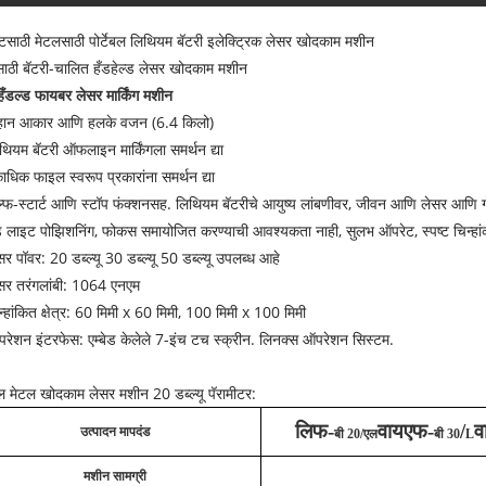
लेटसाठी मेटलसाठी पोर्टेबल लिथियम बॅटरी इलेक्ट्रिक लेसर खोदकाम मशीन
ाठी बॅटरी-चालित हँडहेल्ड लेसर खोदकाम मशीन
हँडल्ड फायबर लेसर मार्किंग मशीन
हान आकार आणि हलके वजन (6.4 किलो)
थियम बॅटरी ऑफलाइन मार्किंगला समर्थन द्या
ाधिक फाइल स्वरूप प्रकारांना समर्थन द्या
ल्फ-स्टार्ट आणि स्टॉप फंक्शनसह. लिथियम बॅटरीचे आयुष्य लांबणीवर, जीवन आणि लेसर आणि गॅल
ड लाइट पोझिशनिंग, फोकस समायोजित करण्याची आवश्यकता नाही, सुलभ ऑपरेट, स्पष्ट चिन्हा
सर पॉवर: 20 डब्ल्यू 30 डब्ल्यू 50 डब्ल्यू उपलब्ध आहे
सर तरंगलांबी: 1064 एनएम
न्हांकित क्षेत्र: 60 मिमी x 60 मिमी, 100 मिमी x 100 मिमी
रेशन इंटरफेस: एम्बेड केलेले 7-इंच टच स्क्रीन. लिनक्स ऑपरेशन सिस्टम.
ेबल मेटल खोदकाम लेसर मशीन 20 डब्ल्यू पॅरामीटर:
लिफ-
वायएफ-
/
व
उत्पादन मापदंड
बी 20/एल
बी 30
L
मशीन सामग्री