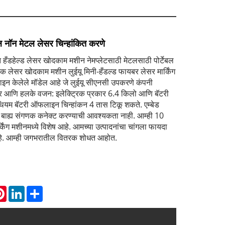
ेटल नॉन मेटल लेसर चिन्हांकित करणे
 हँडहेल्ड लेसर खोदकाम मशीन नेमप्लेटसाठी मेटलसाठी पोर्टेबल
िक लेसर खोदकाम मशीन लुईयू मिनी-हँडल्ड फायबर लेसर मार्किंग
इन केलेले मॉडेल आहे जे लुईयू सीएनसी उपकरणे कंपनी
र आणि हलके वजन: इलेक्ट्रिक प्रकार 6.4 किलो आणि बॅटरी
ियम बॅटरी ऑफलाइन चिन्हांकन 4 तास टिकू शकते. एम्बेड
, बाह्य संगणक कनेक्ट करण्याची आवश्यकता नाही. आम्ही 10
्किंग मशीनमध्ये विशेष आहे. आमच्या उत्पादनांचा चांगला फायदा
आहे. आम्ही जगभरातील वितरक शोधत आहोत.
atsApp
Pinterest
LinkedIn
Share