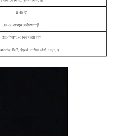
1 तास 30 मिनिटे (लिथियम बॅटरी)
0-40 ℃
30 -85 आरएच (संक्षेपण नाही)
330 मिमी*280 मिमी*200 मिमी
बारकोड, चिनी, इंग्रजी, तारीख, लोगो, नमुना, इ.