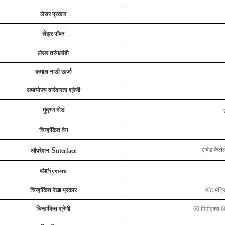
लेसर प्रकार
लेझर पॉवर
लेसर तरंगलांबी
कमाल नाडी ऊर्जा
समायोज्य वारंवारता श्रेणी
मुद्रण मोड
चिन्हांकित वेग
S
एम्बेड केल
ऑपरेशन
nterface
S
थंड
ystem
चिन्हांकित रेखा प्रकार
डॉट मॅट्
चिन्हांकित श्रेणी
60 मिमीएक्स 60