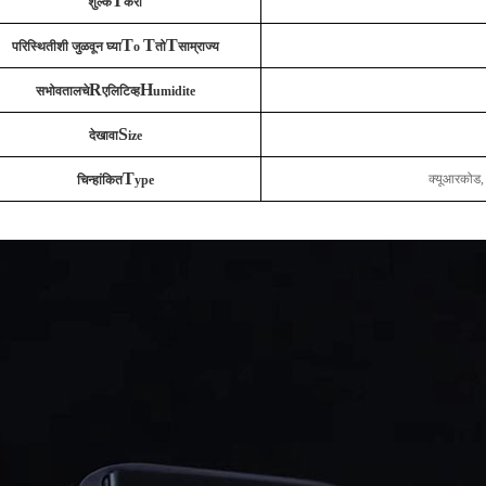
T
शुल्क
करा
T
T
T
परिस्थितीशी जुळवून घ्या
o
तो
साम्राज्य
R
H
सभोवतालचे
एलिटिव्ह
umidite
S
देखावा
ize
T
क्यूआरकोड, 
चिन्हांकित
ype