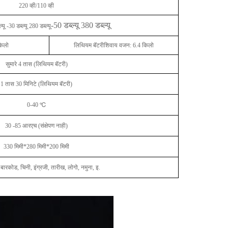
220 व्ही/110 व्ही
-50 डब्ल्यू 380 डब्ल्यू
्यू -30 डब्ल्यू 280 डब्ल्यू
किलो
लिथियम बॅटरीशिवाय वजन: 6.4 किलो
सुमारे 4 तास (लिथियम बॅटरी)
1 तास 30 मिनिटे (लिथियम बॅटरी)
0-40 ℃
30 -85 आरएच (संक्षेपण नाही)
330 मिमी*280 मिमी*200 मिमी
बारकोड, चिनी, इंग्रजी, तारीख, लोगो, नमुना, इ.