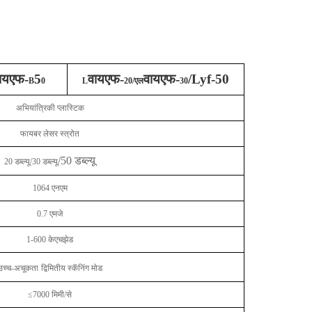
ायएफ-
5
वायएफ-
वायएफ-
/Lyf-50
B
0
L
20/एल
30
अभियांत्रिकी प्लास्टिक
फायबर लेसर स्त्रोत
/50 डब्ल्यू
20 डब्ल्यू/30 डब्ल्यू
1064 एनएम
0.7 एमजे
1-600 केएचझेड
उच्च-अचूकता
द्विमितीय स्कॅनिंग मोड
≤7000 मिमी/से