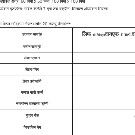
न्हांकित क्षेत्र: 60 मिमी x 60 मिमी, 100 मिमी x 100 मिमी
रेशन इंटरफेस: एम्बेड केलेले 7-इंच टच स्क्रीन. लिनक्स ऑपरेशन सिस्टम.
ेबल मेटल खोदकाम लेसर मशीन 20 डब्ल्यू पॅरामीटर:
लिफ-
वायएफ-
/
व
उत्पादन मापदंड
बी 20/एल
बी 30
L
मशीन सामग्री
लेसर प्रकार
लेझर पॉवर
लेसर तरंगलांबी
कमाल नाडी ऊर्जा
समायोज्य वारंवारता श्रेणी
मुद्रण मोड
चिन्हांकित वेग