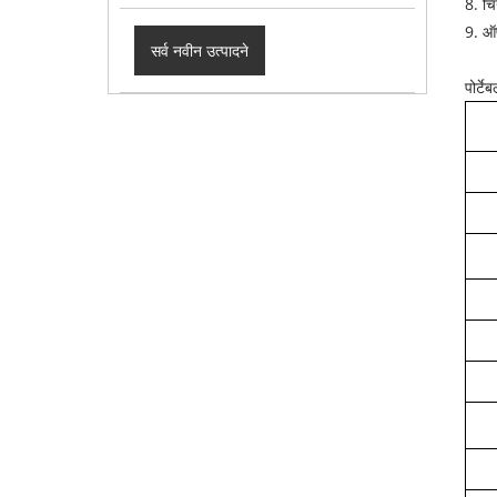
8. चि
9. ऑप
सर्व नवीन उत्पादने
पोर्ट