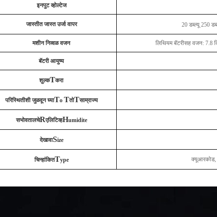
इनपुट व्होल्टेज
जास्तीत जास्त उर्जा वापर
20 डब्ल्यू 250 डब्ल
मशीन निव्वळ वजन
लिथियम बॅटरीसह वजन: 7.8 
बॅटरी आयुष्य
T
शुल्क
करा
T
T
T
परिस्थितीशी जुळवून घ्या
o
तो
साम्राज्य
R
H
सभोवतालचे
एलिटिव्ह
umidite
S
देखावा
ize
T
क्यूआरकोड, 
चिन्हांकित
ype