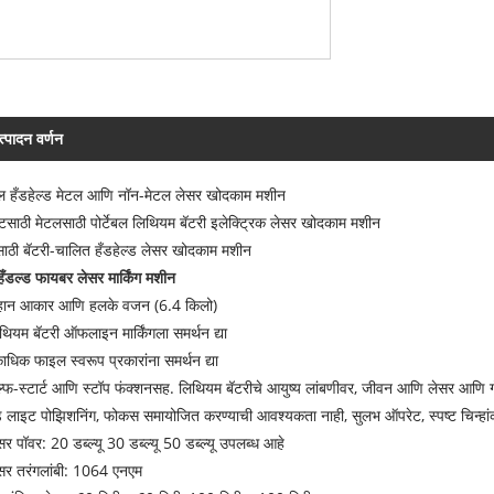
त्पादन वर्णन
ेबल हँडहेल्ड मेटल आणि नॉन-मेटल लेसर खोदकाम मशीन
लेटसाठी मेटलसाठी पोर्टेबल लिथियम बॅटरी इलेक्ट्रिक लेसर खोदकाम मशीन
ाठी बॅटरी-चालित हँडहेल्ड लेसर खोदकाम मशीन
हँडल्ड फायबर लेसर मार्किंग मशीन
हान आकार आणि हलके वजन (6.4 किलो)
थियम बॅटरी ऑफलाइन मार्किंगला समर्थन द्या
ाधिक फाइल स्वरूप प्रकारांना समर्थन द्या
ल्फ-स्टार्ट आणि स्टॉप फंक्शनसह. लिथियम बॅटरीचे आयुष्य लांबणीवर, जीवन आणि लेसर आणि गॅल
ड लाइट पोझिशनिंग, फोकस समायोजित करण्याची आवश्यकता नाही, सुलभ ऑपरेट, स्पष्ट चिन्हा
सर पॉवर: 20 डब्ल्यू 30 डब्ल्यू 50 डब्ल्यू उपलब्ध आहे
सर तरंगलांबी: 1064 एनएम