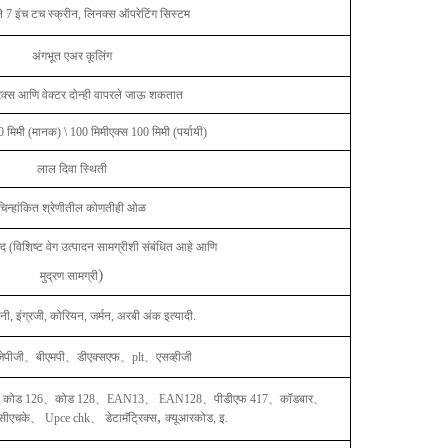
ेले 7 इंच टच स्क्रीन, लिनक्स ऑपरेटिंग सिस्टम
अंगभूत एअर कूलिंग
रिक्स आणि वेक्टर दोन्ही वापरले जाऊ शकतात
 मिमी (मानक) \ 100 मिमीएक्स 100 मिमी (पर्यायी)
लाल दिवा स्थिती
चिन्हांकित श्रेणीतील कोणतीही ओळ
ंद (विशिष्ट वेग उत्पादन सामग्रीशी संबंधित आहे आणि
)
मुद्रण सामग्री
ी, इंग्रजी, कोरियन, जर्मन, अरबी अंक इत्यादी.
जेपीजी
、
बीएमपी
、
डीएक्सएफ
、
plt
、
एसव्हीजी
、
कोड 126
、
कोड 128
、
EAN13
、
EAN128
、
पीडीएफ 417
、
कॉडबार
、
,
 सीएचके
、
Upce chk
、
डेटामॅट्रिक्स
क्यूआरकोड, इ.