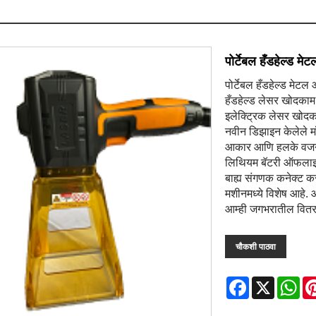
पोर्टेबल हँडहेल्ड 
पोर्टेबल हँडहेल्ड मे
हँडहेल्ड लेसर खोदकाम 
इलेक्ट्रिक लेसर खोदका
नवीन डिझाइन केलेले म
आकार आणि हलके वजन: 
लिथियम बॅटरी ऑफलाइन 
बाह्य संगणक कनेक्ट कर
मशीनमध्ये विशेष आहे. 
आम्ही जगभरातील वित
चौकशी पाठवा
Facebook
X
Wh