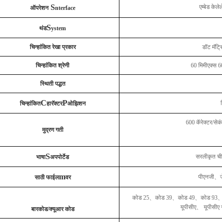
S
एम्बेड केल
ऑपरेशन
nterface
S
थंड
ystem
चिन्हांकित रेखा प्रकार
डॉट मॅट्
चिन्हांकित श्रेणी
60 मिमीएक्स 60
स्थिती पद्धत
C
P
चिन्हांकित
हारॅक्टर
ओझिशन
600 कॅरेक्टर/सेक
मुद्रण गती
S
सरलीकृत चीन
भाषा
अपपोर्टेड
m
पीएनजी
、
साठी फाईल
वर
कोड 25
、
कोड 39
、
कोड 49
、
कोड 93
यूपीसीए
、
यूपीसीए
बारकोड/क्यूआर कोड