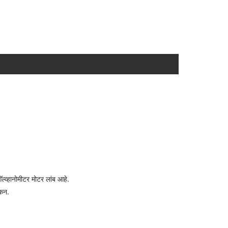
्व्हानोमीटर मोटर लांब आहे.
ंकन.