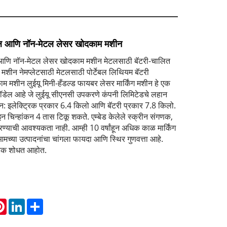
मेटल आणि नॉन-मेटल लेसर खोदकाम मशीन
टल आणि नॉन-मेटल लेसर खोदकाम मशीन मेटलसाठी बॅटरी-चालित
मशीन नेमप्लेटसाठी मेटलसाठी पोर्टेबल लिथियम बॅटरी
म मशीन लुईयू मिनी-हँडल्ड फायबर लेसर मार्किंग मशीन हे एक
ॉडेल आहे जे लुईयू सीएनसी उपकरणे कंपनी लिमिटेडचे ​​लहान
इलेक्ट्रिक प्रकार 6.4 किलो आणि बॅटरी प्रकार 7.8 किलो.
चिन्हांकन 4 तास टिकू शकते. एम्बेड केलेले स्क्रीन संगणक,
ण्याची आवश्यकता नाही. आम्ही 10 वर्षांहून अधिक काळ मार्किंग
आमच्या उत्पादनांचा चांगला फायदा आणि स्थिर गुणवत्ता आहे.
रक शोधत आहोत.
atsApp
Pinterest
LinkedIn
Share